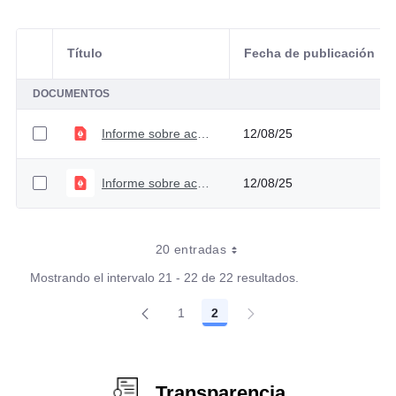
Título
Fecha de publicación
Selección del elemento
DOCUMENTOS
Informe sobre acceso a información, quejas y reclamos - Segundo trimestre - 2021
12/08/25
Informe sobre acceso a información, quejas y reclamos - Primer trimestre - 2021
12/08/25
20 entradas
Mostrando el intervalo 21 - 22 de 22 resultados.
1
2
Página
Página
Transparencia