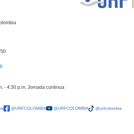
Colombia
550
co
m. - 4:30 p.m. Jornada continua
ia
@URFCOLOMBIA
@URFCOLOMBIA
@urfcolombia