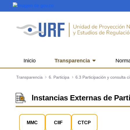
Saltar al contenido principal
Inicio
Transparencia
Norma
Transparencia
6. Participa
lnstancias Externas de Part
MMC
CIIF
CTCP