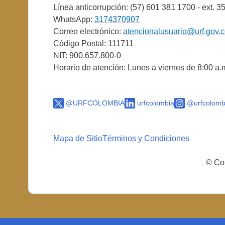
Línea anticorrupción: (57) 601 381 1700 - ext. 3
WhatsApp:
3174370907
Correo electrónico:
atencionalusuario@urf.gov.
Código Postal: 111711
NIT: 900.657.800-0
Horario de atención: Lunes a viernes de 8:00 a.
@URFCOLOMBIA
urfcolombia
@urfcolomb
Mapa de Sitio
Términos y Condiciones
© Cop