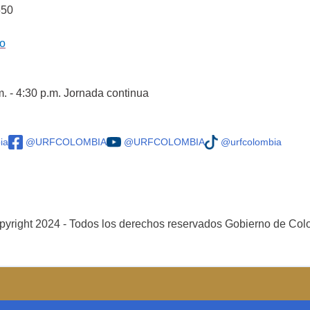
550
co
m. - 4:30 p.m. Jornada continua
ia
@URFCOLOMBIA
@URFCOLOMBIA
@urfcolombia
yright 2024 - Todos los derechos reservados Gobierno de Co