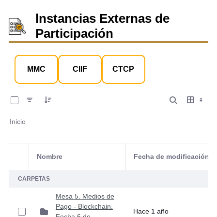
lnstancias Externas de
Participación
MMC
CIIF
CTCP
0 de 5 Artículos seleccionados/as
Inicio
Nombre
Fecha de modificación
Selección del elemento
CARPETAS
Mesa 5. Medios de
Pago - Blockchain.
Hace 1 año
Fecha 6 de