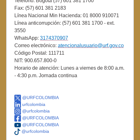
Teléfono: Bogotá (57) 601 381 1700
Fax: (57) 601 381 2183
Línea Nacional Min Hacienda: 01 8000 910071
Línea anticorrupción: (57) 601 381 1700 - ext.
3550
WhatsApp:
3174370907
Correo electrónico:
atencionalusuario@urf.gov.co
Código Postal: 111711
NIT: 900.657.800-0
Horario de atención: Lunes a viernes de 8:00 a.m.
- 4:30 p.m. Jornada continua
@URFCOLOMBIA
urfcolombia
@urfcolombia
@URFCOLOMBIA
@URFCOLOMBIA
@urfcolombia