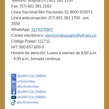
Teléfono: Bogotá (57) 601 381 1700
Fax: (57) 601 381 2183
Línea Nacional Min Hacienda: 01 8000 910071
Línea anticorrupción: (57) 601 381 1700 - ext.
3550
WhatsApp:
3174370907
Correo electrónico:
atencionalusuario@urf.gov.co
Código Postal: 111711
NIT: 900.657.800-0
Horario de atención: Lunes a viernes de 8:00 a.m.
- 4:30 p.m. Jornada continua
@URFCOLOMBIA
urfcolombia
@urfcolombia
@URFCOLOMBIA
@URFCOLOMBIA
@urfcolombia