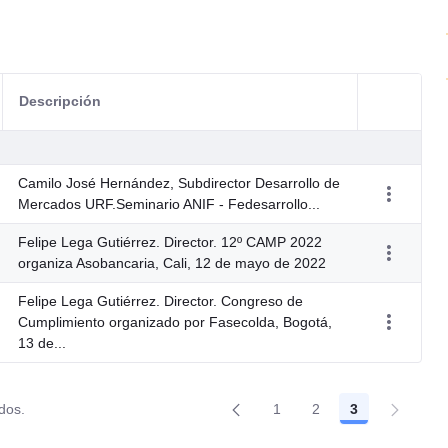
Descripción
Acciones d
Camilo José Hernández, Subdirector Desarrollo de
Mercados URF.Seminario ANIF - Fedesarrollo...
Felipe Lega Gutiérrez. Director. 12º CAMP 2022
organiza Asobancaria, Cali, 12 de mayo de 2022
Felipe Lega Gutiérrez. Director. Congreso de
Cumplimiento organizado por Fasecolda, Bogotá,
13 de...
ados.
1
2
3
Página
Página
Página