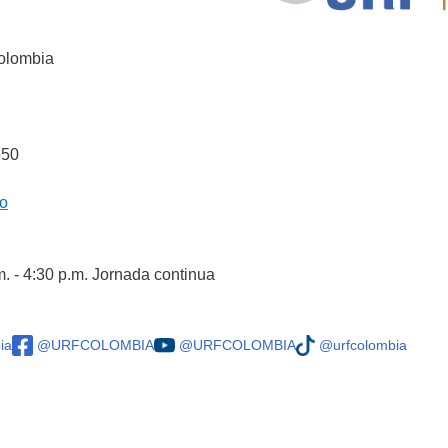
Colombia
550
co
m. - 4:30 p.m. Jornada continua
ia
@URFCOLOMBIA
@URFCOLOMBIA
@urfcolombia