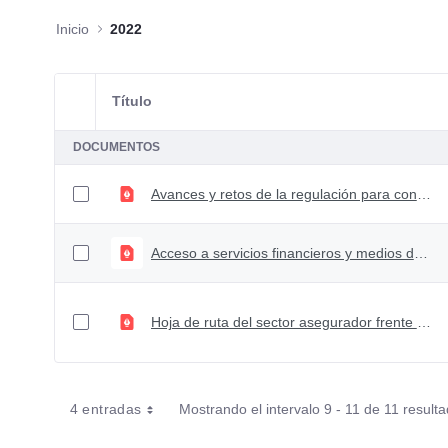
Inicio
2022
Título
Selección del elemento
DOCUMENTOS
Avances y retos de la regulación para construir un sector financiero más dinámico y una economía sostenible.
Acceso a servicios financieros y medios de pago - perspectiva regulatoria.
Hoja de ruta del sector asegurador frente al ramo de cumplimiento
4 entradas
Mostrando el intervalo 9 - 11 de 11 result