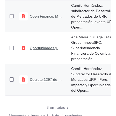
Camilo Hernández,
subdirector de Desarrollo
Open Finance. Modelo de finanzas abiertas en Colombia
de Mercados de URF.
presentación, evento URF
Open...
Ana María Zuluaga Tafur,
Grupo InnovaSFC.
Oportunidades y desafíos para la implementación del modelo de finanzas abiertas.
Superintendencia
Financiera de Colombia,
presentación,...
Camilo Hernández,
Subdirector Desarrollo de
Decreto 1297 de 2022
Mercados URF - Foro:
Impacto y Oportunidades
del Open...
8 entradas
Mostrando el intervalo 1 - 8 de 11 resultados.