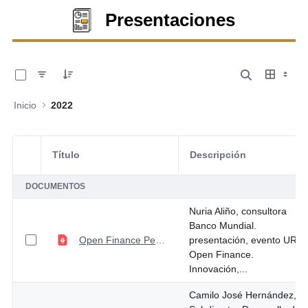
Presentaciones
0 de 11 Artículos seleccionados/as
Inicio
2022
Título
Descripción
Selección del elemento
DOCUMENTOS
Nuria Aliño, consultora
Banco Mundial.
Open Finance Perspectiva Internacional
presentación, evento URF
Open Finance.
Innovación,...
Camilo José Hernández,