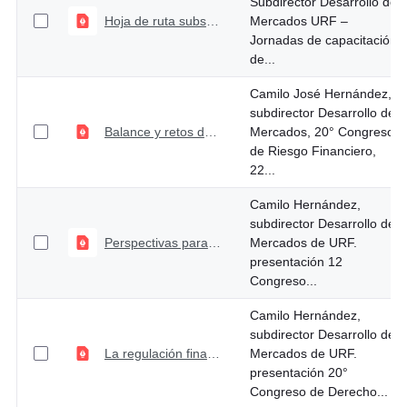
Subdirector Desarrollo de
Hoja de ruta subsector solidario de ahorro y crédito
Mercados URF –
Jornadas de capacitación
de...
Camilo José Hernández,
subdirector Desarrollo de
Balance y retos de la regulación prudencial para el sector bancario
Mercados, 20° Congreso
de Riesgo Financiero,
22...
Camilo Hernández,
subdirector Desarrollo de
Perspectivas para la consolidación de la inclusión y la profundización del crédito
Mercados de URF.
presentación 12
Congreso...
Camilo Hernández,
subdirector Desarrollo de
La regulación financiera dinamizadora de la innovación en la prestación de productos y servicios financieros
Mercados de URF.
presentación 20°
Congreso de Derecho...