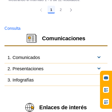
1
2
Página
Página
Consulta
Comunicaciones
1. Comunicados
2. Presentaciones
3. Infografías
Enlaces de interés