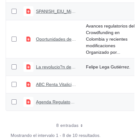
SPANISH_EIU_Microscope_2020_proof_06 (1)
Avances regulatorios del
Crowdfunding en
Oportunidades de inversión a través de plataformas de financiación colaborativa""
Colombia y recientes
modificaciones
Organizado por...
La revolucio?n de los pagos digitales
Felipe Lega Gutiérrez.
ABC Renta Vitalicia Inmobiliaria
Agenda Regulatoria 2020 - modificada en Consejo Directivo de septiembre 2020
8 entradas
Mostrando el intervalo 1 - 8 de 10 resultados.