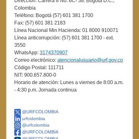
Dirección: Carrera 8 No. 6C- 38. Bogotá D.C.,
Colombia
Teléfono: Bogotá (57) 601 381 1700
Fax: (57) 601 381 2183
Línea Nacional Min Hacienda: 01 8000 910071
Línea anticorrupción: (57) 601 381 1700 - ext.
3550
WhatsApp:
3174370907
Correo electrónico:
atencionalusuario@urf.gov.co
Código Postal: 111711
NIT: 900.657.800-0
Horario de atención: Lunes a viernes de 8:00 a.m.
- 4:30 p.m. Jornada continua
@URFCOLOMBIA
urfcolombia
@urfcolombia
@URFCOLOMBIA
@URFCOLOMBIA