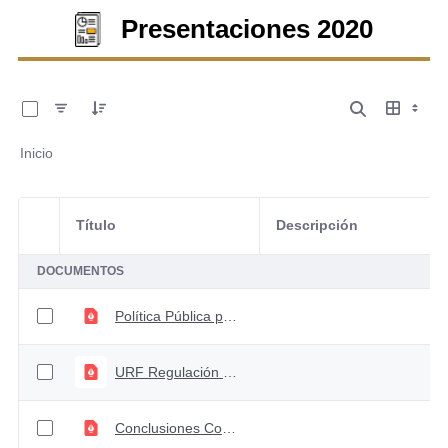
Presentaciones 2020
0 de 10 Artículos seleccionados/as
Inicio
Título
Descripción
Selección del elemento
DOCUMENTOS
Política Pública para el Sistema Financiero y el Mercado de Capitales 2020-2025
URF Regulación Sistema de Pagos - Decreto 1692 de 2020
Conclusiones Comite Coordinación Sistema Financiero. Sesión 75