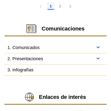
1
2
Página
Página
Comunicaciones
1. Comunicados
2. Presentaciones
3. Infografías
Enlaces de interés