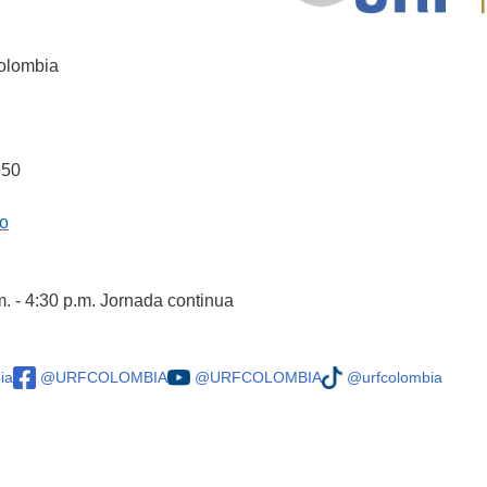
Colombia
550
co
m. - 4:30 p.m. Jornada continua
ia
@URFCOLOMBIA
@URFCOLOMBIA
@urfcolombia