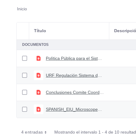
Inicio
Título
Descripci
Selección del elemento
DOCUMENTOS
Política Pública para el Sistema Financiero y el Mercado de Capitales 2020-2025
URF Regulación Sistema de Pagos - Decreto 1692 de 2020
Conclusiones Comite Coordinación Sistema Financiero. Sesión 75
SPANISH_EIU_Microscope_2020_proof_06 (1)
4 entradas
Mostrando el intervalo 1 - 4 de 10 resulta