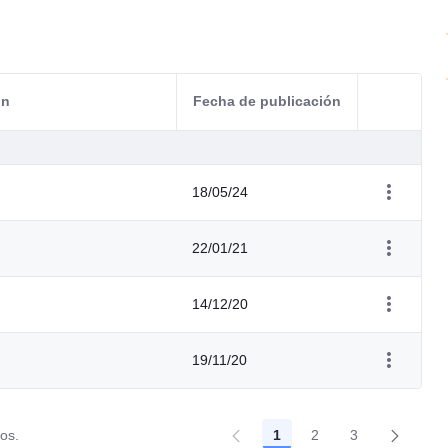
ón
Fecha de publicación
Acciones d
18/05/24
22/01/21
14/12/20
19/11/20
dos.
1
2
3
Página
Página
Página