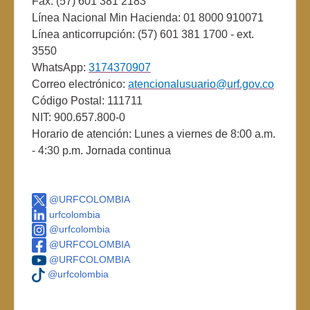
Fax: (57) 601 381 2183
Línea Nacional Min Hacienda: 01 8000 910071
Línea anticorrupción: (57) 601 381 1700 - ext.
3550
WhatsApp:
3174370907
Correo electrónico:
atencionalusuario@urf.gov.co
Código Postal: 111711
NIT: 900.657.800-0
Horario de atención: Lunes a viernes de 8:00 a.m.
- 4:30 p.m. Jornada continua
@URFCOLOMBIA
urfcolombia
@urfcolombia
@URFCOLOMBIA
@URFCOLOMBIA
@urfcolombia