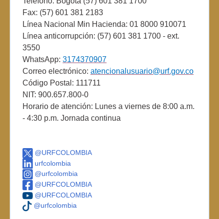
Teléfono: Bogotá (57) 601 381 1700
Fax: (57) 601 381 2183
Línea Nacional Min Hacienda: 01 8000 910071
Línea anticorrupción: (57) 601 381 1700 - ext.
3550
WhatsApp:
3174370907
Correo electrónico:
atencionalusuario@urf.gov.co
Código Postal: 111711
NIT: 900.657.800-0
Horario de atención: Lunes a viernes de 8:00 a.m.
- 4:30 p.m. Jornada continua
@URFCOLOMBIA
urfcolombia
@urfcolombia
@URFCOLOMBIA
@URFCOLOMBIA
@urfcolombia