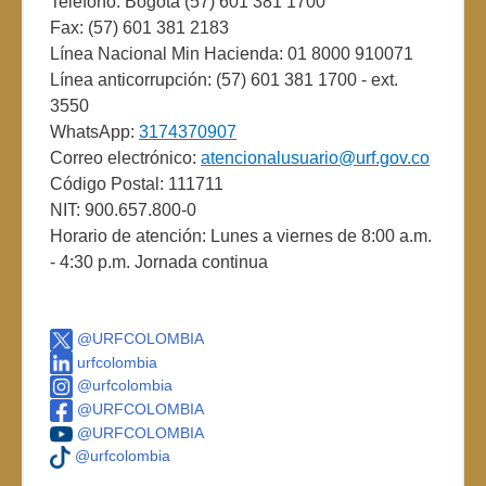
Teléfono: Bogotá (57) 601 381 1700
Fax: (57) 601 381 2183
Línea Nacional Min Hacienda: 01 8000 910071
Línea anticorrupción: (57) 601 381 1700 - ext.
3550
WhatsApp:
3174370907
Correo electrónico:
atencionalusuario@urf.gov.co
Código Postal: 111711
NIT: 900.657.800-0
Horario de atención: Lunes a viernes de 8:00 a.m.
- 4:30 p.m. Jornada continua
@URFCOLOMBIA
urfcolombia
@urfcolombia
@URFCOLOMBIA
@URFCOLOMBIA
@urfcolombia