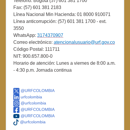
Teléfono: Bogotá (57) 601 381 1700
Fax: (57) 601 381 2183
Línea Nacional Min Hacienda: 01 8000 910071
Línea anticorrupción: (57) 601 381 1700 - ext.
3550
WhatsApp:
3174370907
Correo electrónico:
atencionalusuario@urf.gov.co
Código Postal: 111711
NIT: 900.657.800-0
Horario de atención: Lunes a viernes de 8:00 a.m.
- 4:30 p.m. Jornada continua
@URFCOLOMBIA
urfcolombia
@urfcolombia
@URFCOLOMBIA
@URFCOLOMBIA
@urfcolombia