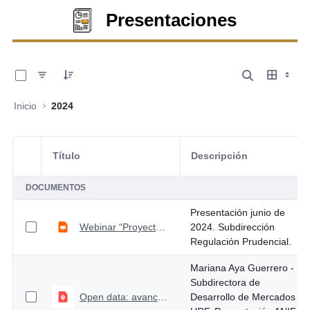
Presentaciones
0 de 4 Artículos seleccionados/as
Inicio
2024
Título
Descripción
Selección del elemento
DOCUMENTOS
Presentación junio de
Webinar “Proyecto de decreto: Categorías Cooperativas de Ahorro y Crédito”
2024. Subdirección
Regulación Prudencial.
Mariana Aya Guerrero -
Subdirectora de
Open data: avances y desafíos de la regulación
Desarrollo de Mercados -