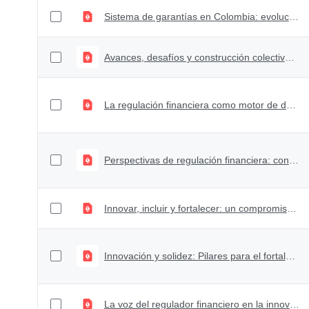
Sistema de garantías en Colombia: evolución y perspectivas
Avances, desafíos y construcción colectiva para un sistema financiero más sólido e inclusivo
La regulación financiera como motor de desarrollo sectorial
Perspectivas de regulación financiera: construyendo un mercado de valores sólido y competitivo
Innovar, incluir y fortalecer: un compromiso de la regulación con los fondos de empleados
Innovación y solidez: Pilares para el fortalecimiento del sector cooperativo
La voz del regulador financiero en la innovación