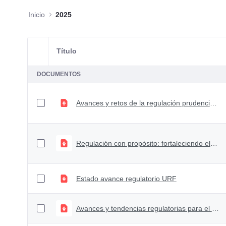
Inicio
2025
Título
Selección del elemento
DOCUMENTOS
Avances y retos de la regulación prudencial del sistema financiero
Regulación con propósito: fortaleciendo el cooperativismo
Estado avance regulatorio URF
Avances y tendencias regulatorias para el sector asegurador en Colombia