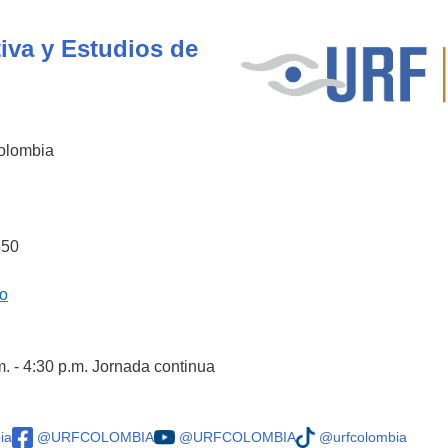
iva y Estudios de
Colombia
550
co
m. - 4:30 p.m. Jornada continua
ia
@URFCOLOMBIA
@URFCOLOMBIA
@urfcolombia