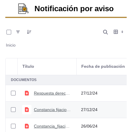
Notificación por aviso
0 de 12 Artículos seleccionados/as
Inicio
Título
Fecha de publicación
Selección del elemento
DOCUMENTOS
Respuesta derecho de petición - Radicado URF-R-2024-000582
27/12/24
Constancia fijacion desfijacion pagina web - Radicado URF-2024-R-000582
27/12/24
Constancia_fijacion - Radicaco No. URF-E-2024-000243
26/06/24