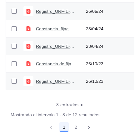
Registro_URF-E-2024-000243
26/06/24
Constancia_fijacion- Radicado No. URF-E-2024-000132
23/04/24
Registro_URF-E-2024-000132
23/04/24
Constancia de fijación - radicado No. URF-E-2023-
26/10/23
Registro_URF-E-2023-000357 (2)
26/10/23
8 entradas
Mostrando el intervalo 1 - 8 de 12 resultados.
1
2
Página
Página