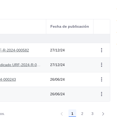
Fecha de publicación
Acciones d
RF-R-2024-000582
27/12/24
Constancia fijacion desfijacion pagina web - Radicado URF-2024-R-000582
27/12/24
24-000243
26/06/24
26/06/24
dos.
1
2
3
Página
Página
Página