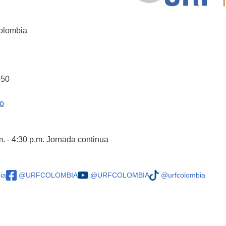
Colombia
550
co
m. - 4:30 p.m. Jornada continua
ia
@URFCOLOMBIA
@URFCOLOMBIA
@urfcolombia