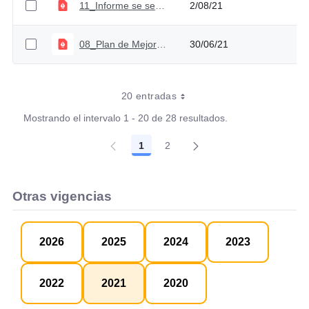
11_Informe se seguimiento PM Contraloría_Primer sem2021.
2/08/21
08_Plan de Mejoramiento Furag_
30/06/21
20 entradas
Mostrando el intervalo 1 - 20 de 28 resultados.
1
2
Página
Página
Otras vigencias
2026
2025
2024
2023
2022
2021
2020