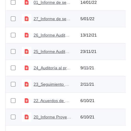
01_Informe de seguimiento PAAC III Cuatrimestre 2021
14/01/22
27_Informe de seguimiento al cumplimiento de las medidas de austeridad URF - III trimestre
5/01/22
26_Informe Auditoría Proceso de Gestión de la Información
13/12/21
25_Informe Auditoria al Proceso Direccionamiento y Planeación
23/11/21
24_Auditoría al proceso Gestión Humana URF
9/11/21
23_Seguimiento Plan de Auditoría_Tercer Trimestre 2021
2/11/21
22. Acuerdos de Gestión URF_2021
6/10/21
20_Informe Proyectos Normativos
6/10/21