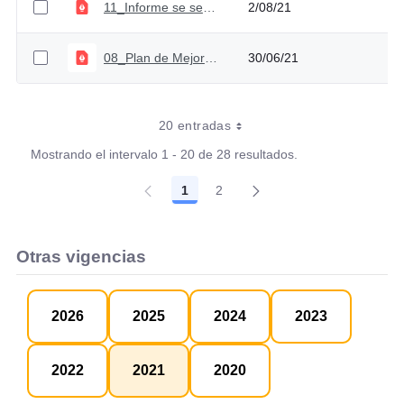
11_Informe se seguimiento PM Contraloría_Primer sem2021.
2/08/21
08_Plan de Mejoramiento Furag_
30/06/21
20 entradas
Mostrando el intervalo 1 - 20 de 28 resultados.
1
2
Página
Página
Otras vigencias
2026
2025
2024
2023
2022
2021
2020