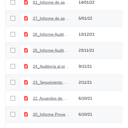
01_Informe de seguimiento PAAC III Cuatrimestre 2021
14/01/22
27_Informe de seguimiento al cumplimiento de las medidas de austeridad URF - III trimestre
5/01/22
26_Informe Auditoría Proceso de Gestión de la Información
13/12/21
25_Informe Auditoria al Proceso Direccionamiento y Planeación
23/11/21
24_Auditoría al proceso Gestión Humana URF
9/11/21
23_Seguimiento Plan de Auditoría_Tercer Trimestre 2021
2/11/21
22. Acuerdos de Gestión URF_2021
6/10/21
20_Informe Proyectos Normativos
6/10/21