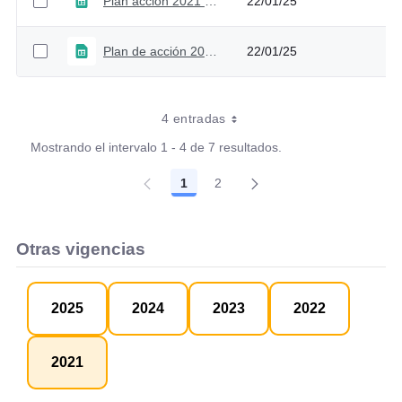
Plan acción 2021 - Versión 4
22/01/25
Plan de acción 2021_V3
22/01/25
4 entradas
Mostrando el intervalo 1 - 4 de 7 resultados.
1
2
Página
Página
Otras vigencias
2025
2024
2023
2022
2021