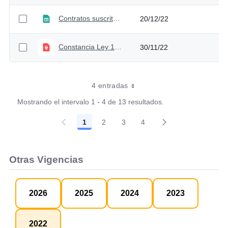
Contratos suscritos noviembre 2022
20/12/22
Constancia Ley 1952 de 2019 - octubre 2022
30/11/22
4 entradas
Mostrando el intervalo 1 - 4 de 13 resultados.
1
2
3
4
Página
Página
Página
Página
Otras Vigencias
2026
2025
2024
2023
2022